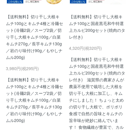
【送料無料】切り干し大根キ
【送料無料】切り干し大根キ
ムチ100gとキムチ4種と冷麺セ
ムチ100gと国産黒毛和牛特選
ット(冷麺2袋／スープ2袋／切
上カルビ200gセット(焼肉のタ
り干し大根キムチ100g／白菜
レ付き)
キムチ270g／長芋キムチ130g
4,320円(税320円)
／岩のり味付け90g／もやしナ
ムル200g)
【送料無料】切り干し大根キ
ムチ100gと国産黒毛和牛特選
3,980円(税295円)
上カルビ200gセット(焼肉のタ
【送料無料】切り干し大根キ
レ付き) 滋賀県の農家さんが
ムチ100gとキムチ4種と冷麺セ
農薬不使用で栽培した大根を
ット(冷麺2袋／スープ2袋／切
切り干し大根に加工し、キム
り干し大根キムチ100g／白菜
チにしました！ ちょっと太め
キムチ270g／長芋キムチ130g
の切り干し大根で、ポリポリ
／岩のり味付け90g／もやしナ
食感で自然の旨味とキムチの
ムル200g)
旨辛味が絶妙に絡んでいま
す！ 食物繊維が豊富で、カル