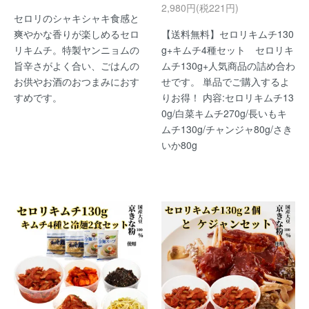
2,980円(税221円)
セロリのシャキシャキ食感と
爽やかな香りが楽しめるセロ
【送料無料】セロリキムチ130
リキムチ。特製ヤンニョムの
g+キムチ4種セット セロリキ
旨辛さがよく合い、ごはんの
ムチ130g+人気商品の詰め合わ
お供やお酒のおつまみにおす
せです。 単品でご購入するよ
すめです。
りお得！ 内容:セロリキムチ13
0g/白菜キムチ270g/長いもキ
ムチ130g/チャンジャ80g/さき
いか80g