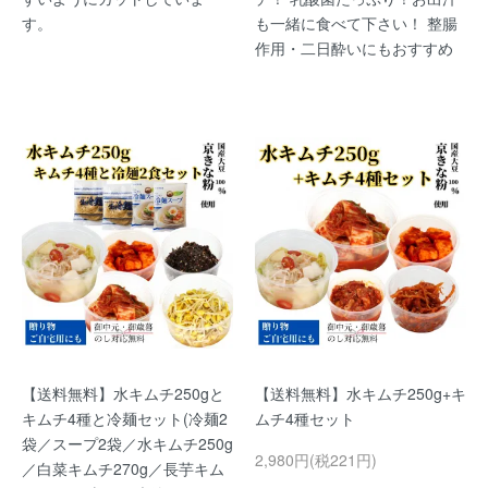
す。
も一緒に食べて下さい！ 整腸
作用・二日酔いにもおすすめ
【送料無料】水キムチ250gと
【送料無料】水キムチ250g+キ
キムチ4種と冷麺セット(冷麺2
ムチ4種セット
袋／スープ2袋／水キムチ250g
2,980円(税221円)
／白菜キムチ270g／長芋キム