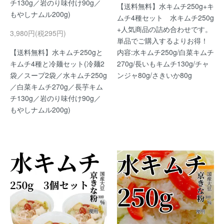
チ130g／岩のり味付け90g／
【送料無料】水キムチ250g+キ
もやしナムル200g)
ムチ4種セット 水キムチ250g
+人気商品の詰め合わせです。
3,980円(税295円)
単品でご購入するよりお得！
【送料無料】水キムチ250gと
内容:水キムチ250g/白菜キムチ
キムチ4種と冷麺セット(冷麺2
270g/長いもキムチ130g/チャ
袋／スープ2袋／水キムチ250g
ンジャ80g/さきいか80g
／白菜キムチ270g／長芋キム
チ130g／岩のり味付け90g／
もやしナムル200g)