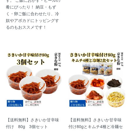
す。 ご飯におかず・ビールの
肴にぴったり！ 納豆・もず
く・卵ご飯に合わせたり、冷
奴やアボカドにトッピングす
るのもおススメです！
【送料無料】さきいか甘辛味
【送料無料】さきいか甘辛味
付け 80g 3個セット
付け80gとキムチ4種と冷麺セ