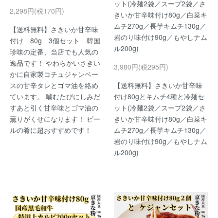
ット(冷麺2袋／スープ2袋／さ
2,298円(税170円)
きいか甘辛味付け80g／白菜キ
ムチ270g／長芋キムチ130g／
【送料無料】さきいか甘辛味
岩のり味付け90g／もやしナム
付け 80g 3個セット 韓国
ル200g)
珍味の定番、当店でも人気の
逸品です！ やわらかいさきい
3,980円(税295円)
かに自家製コチュジャンベー
スの甘辛タレとゴマ油を絡め
【送料無料】さきいか甘辛味
ています。 噛むたびにしみだ
付け80gとキムチ4種と冷麺セ
すあと引く甘辛味とゴマ油の
ット(冷麺2袋／スープ2袋／さ
薫りがくせになります！ ビー
きいか甘辛味付け80g／白菜キ
ルの肴に超おすすめです！
ムチ270g／長芋キムチ130g／
岩のり味付け90g／もやしナム
ル200g)