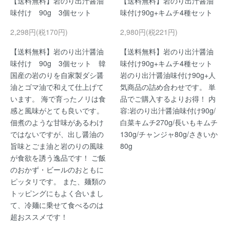
【送料無料】岩のり出汁醤油
【送料無料】岩のり出汁醤油
味付け 90g 3個セット
味付け90g+キムチ4種セット
2,298円(税170円)
2,980円(税221円)
【送料無料】岩のり出汁醤油
【送料無料】岩のり出汁醤油
味付け 90g 3個セット 韓
味付け90g+キムチ4種セット
国産の岩のりを自家製ダシ醤
岩のり出汁醤油味付け90g+人
油とゴマ油で和えて仕上げて
気商品の詰め合わせです。 単
います。 海で育ったノリは食
品でご購入するよりお得！ 内
感と風味がとても良いです。
容:岩のり出汁醤油味付け90g/
佃煮のような甘味があるわけ
白菜キムチ270g/長いもキムチ
ではないですが、出し醤油の
130g/チャンジャ80g/さきいか
旨味とごま油と岩のりの風味
80g
が食欲を誘う逸品です！ ご飯
のおかず・ビールのおともに
ピッタリです。 また、麺類の
トッピングにもよく合いまし
て、冷麺に乗せて食べるのは
超おススメです！