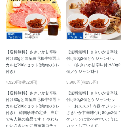
【送料無料】さきいか甘辛味
【送料無料】さきいか甘辛味
付け80gと国産黒毛和牛特選上
付け80g2個とケジャンセッ
カルビ200gセット(焼肉のタレ
ト (さきいか甘辛味付け80g2
付き)
個／ケジャン1杯）
4,320円(税320円)
3,980円(税295円)
【送料無料】さきいか甘辛味
【送料無料】さきいか甘辛味
付け80gと国産黒毛和牛特選上
付け80g2個とケジャンセッ
カルビ200gセット(焼肉のタレ
ト おススメ! 内容:ケジャン・
付き) 韓国珍味の定番、当店
さきいか甘辛味付け80g×2個 *
でも人気の逸品です！ やわら
ケジャンは食べやすいように
かいさきいかに自家製コチュ
カットしています。