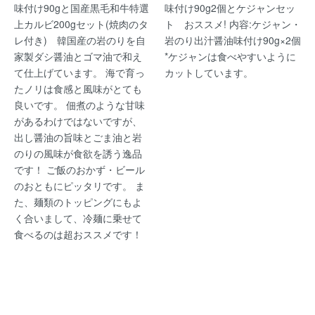
味付け90gと国産黒毛和牛特選
味付け90g2個とケジャンセッ
上カルビ200gセット(焼肉のタ
ト おススメ! 内容:ケジャン・
レ付き) 韓国産の岩のりを自
岩のり出汁醤油味付け90g×2個
家製ダシ醤油とゴマ油で和え
*ケジャンは食べやすいように
て仕上げています。 海で育っ
カットしています。
たノリは食感と風味がとても
良いです。 佃煮のような甘味
があるわけではないですが、
出し醤油の旨味とごま油と岩
のりの風味が食欲を誘う逸品
です！ ご飯のおかず・ビール
のおともにピッタリです。 ま
た、麺類のトッピングにもよ
く合いまして、冷麺に乗せて
食べるのは超おススメです！