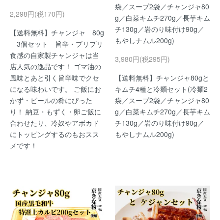
袋／スープ2袋／チャンジャ80
2,298円(税170円)
g／白菜キムチ270g／長芋キム
チ130g／岩のり味付け90g／
【送料無料】チャンジャ 80g
もやしナムル200g)
3個セット 旨辛・プリプリ
食感の自家製チャンジャは当
3,980円(税295円)
店人気の逸品です！ ゴマ油の
風味とあと引く旨辛味でクセ
【送料無料】チャンジャ80gと
になる味わいです。 ご飯にお
キムチ4種と冷麺セット(冷麺2
かず・ビールの肴にぴった
袋／スープ2袋／チャンジャ80
り！ 納豆・もずく・卵ご飯に
g／白菜キムチ270g／長芋キム
合わせたり、冷奴やアボカド
チ130g／岩のり味付け90g／
にトッピングするのもおスス
もやしナムル200g)
メです！