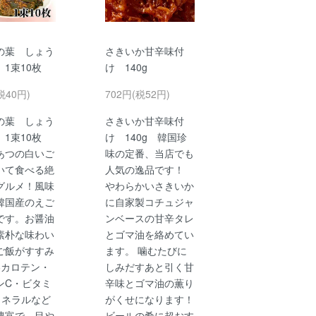
の葉 しょう
さきいか甘辛味付
 1束10枚
け 140g
税40円)
702円(税52円)
の葉 しょう
さきいか甘辛味付
 1束10枚
け 140g 韓国珍
つの白いご
味の定番、当店でも
いて食べる絶
人気の逸品です！
グルメ！風味
やわらかいさきいか
韓国産のえご
に自家製コチュジャ
です。お醤油
ンベースの甘辛タレ
素朴な味わい
とゴマ油を絡めてい
ご飯がすすみ
ます。 噛むたびに
βカロテン・
しみだすあと引く甘
ンC・ビタミ
辛味とゴマ油の薫り
ミネラルなど
がくせになります！
豊富で、目や
ビールの肴に超おす