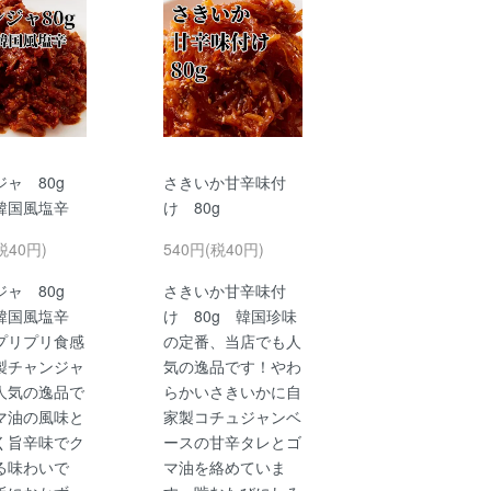
ジャ 80g
さきいか甘辛味付
韓国風塩辛
け 80g
税40円)
540円(税40円)
ジャ 80g
さきいか甘辛味付
韓国風塩辛
け 80g 韓国珍味
プリプリ食感
の定番、当店でも人
製チャンジャ
気の逸品です！やわ
人気の逸品で
らかいさきいかに自
マ油の風味と
家製コチュジャンベ
く旨辛味でク
ースの甘辛タレとゴ
る味わいで
マ油を絡めていま