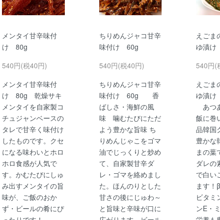
メンタイ甘辛味付
ちりめんジャコ甘辛
えごま
け 80g
味付け 60g
ゆ漬け
540円(税40円)
540円(税40円)
540円(
メンタイ甘辛味付
ちりめんジャコ甘辛
えごま
け 80g 乾燥サキ
味付け 60g 香
ゆ漬け
メンタイを自家製コ
ばしさ・海鮮の風
あつあ
チュジャンベースの
味 噛むたびにただ
飯に巻
タレで甘辛く味付け
よう豊かな旨味 ち
品韓国
したものです。クセ
りめんじゃこをゴマ
豊かな
になる味わいとホロ
油でじっくりと炒め
まの葉
ホロ食感が人気で
て、自家製甘辛ダ
ダレの
す。かむたびにしゅ
レ・ゴマを絡めまし
で白い
み出すメンタイの旨
た。ほんのりとした
ます！
味が、ご飯のおか
甘さの後にじゅわ～
ビタミ
ず・ビールの肴にぴ
と旨味と辛味が口に
ンE・
ったりです！
広がります。ビール
栄養も