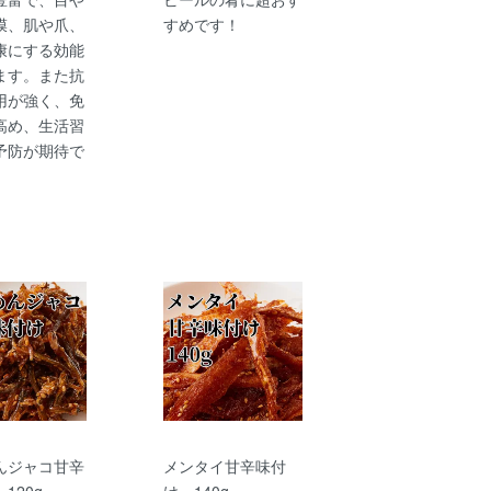
膜、肌や爪、
すめです！
康にする効能
ます。また抗
用が強く、免
高め、生活習
予防が期待で
。
んジャコ甘辛
メンタイ甘辛味付