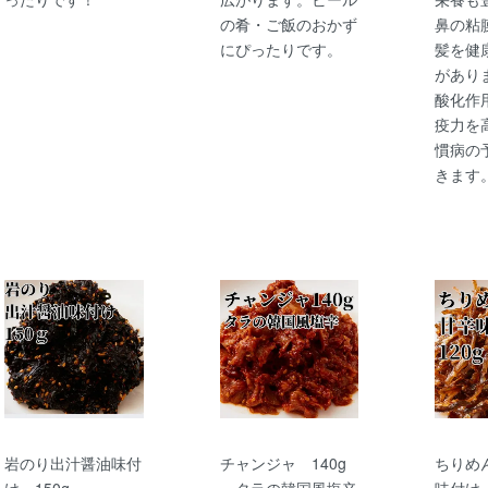
の肴・ご飯のおかず
鼻の粘
にぴったりです。
髪を健
があり
酸化作
疫力を
慣病の
きます
岩のり出汁醤油味付
チャンジャ 140g
ちりめ