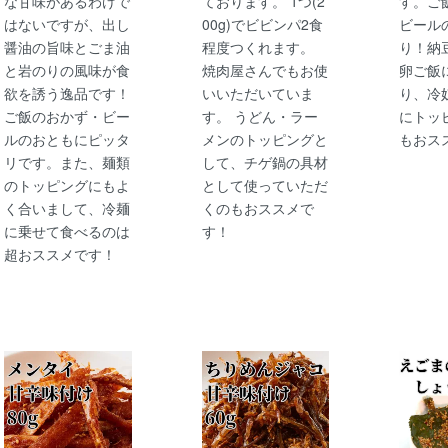
な甘味があるわけで
ております。 1つ(2
す。ご
はないですが、出し
00g)でビビンパ2食
ビール
醤油の旨味とごま油
程度つくれます。
り！納
と岩のりの風味が食
焼肉屋さんでもお使
卵ご飯
欲を誘う逸品です！
いいただいていま
り、冷
ご飯のおかず・ビー
す。 うどん・ラー
にトッ
ルのおともにピッタ
メンのトッピングと
もおス
リです。また、麺類
して、チゲ鍋の具材
のトッピングにもよ
として使っていただ
く合いまして、冷麺
くのもおススメで
に乗せて食べるのは
す！
超おススメです！