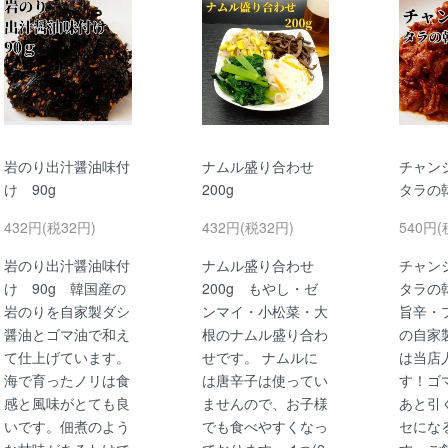
岩のり出汁醤油味付
ナムル盛り合わせ
チャン
け 90g
200g
タラの
432円(税32円)
432円(税32円)
540円(
岩のり出汁醤油味付
ナムル盛り合わせ
チャン
け 90g 韓国産の
200g もやし・ゼ
タラの
岩のりを自家製ダシ
ンマイ・小松菜・大
旨辛・
醤油とゴマ油で和え
根のナムル盛り合わ
の自家
て仕上げています。
せです。 ナムルに
は当店
海で育ったノリは食
は唐辛子は使ってい
す！ゴ
感と風味がとても良
ませんので、お子様
あと引
いです。佃煮のよう
でも食べやすくなっ
セにな