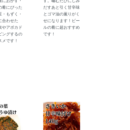
飯におかず・
す。噛むたびにしみ
の肴にぴった
だすあと引く甘辛味
豆・もずく・
とゴマ油の薫りがく
に合わせた
せになります！ビー
奴やアボカド
ルの肴に超おすすめ
ピングするの
です！
スメです！