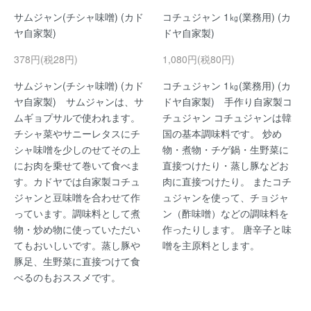
サムジャン(チシャ味噌) (カド
コチュジャン 1㎏(業務用) (カ
ヤ自家製)
ドヤ自家製)
378円(税28円)
1,080円(税80円)
サムジャン(チシャ味噌) (カド
コチュジャン 1㎏(業務用) (カ
ヤ自家製) サムジャンは、サ
ドヤ自家製) 手作り自家製コ
ムギョプサルで使われます。
チュジャン コチュジャンは韓
チシャ菜やサニーレタスにチ
国の基本調味料です。 炒め
シャ味噌を少しのせてその上
物・煮物・チゲ鍋・生野菜に
にお肉を乗せて巻いて食べま
直接つけたり・蒸し豚などお
す。カドヤでは自家製コチュ
肉に直接つけたり。 またコチ
ジャンと豆味噌を合わせて作
ュジャンを使って、チョジャ
っています。調味料として煮
ン（酢味噌）などの調味料を
物・炒め物に使っていただい
作ったりします。 唐辛子と味
てもおいしいです。蒸し豚や
噌を主原料とします。
豚足、生野菜に直接つけて食
べるのもおススメです。