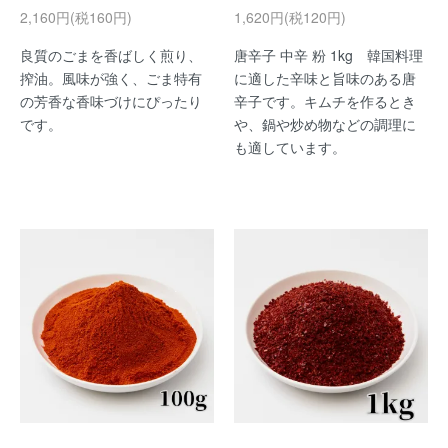
2,160円(税160円)
1,620円(税120円)
良質のごまを香ばしく煎り、
唐辛子 中辛 粉 1kg 韓国料理
搾油。風味が強く、ごま特有
に適した辛味と旨味のある唐
の芳香な香味づけにぴったり
辛子です。キムチを作るとき
です。
や、鍋や炒め物などの調理に
も適しています。