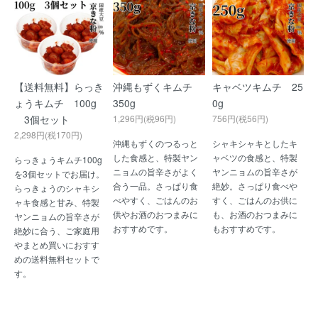
【送料無料】らっき
沖縄もずくキムチ
キャベツキムチ 25
ょうキムチ 100g
350g
0g
3個セット
1,296円(税96円)
756円(税56円)
2,298円(税170円)
沖縄もずくのつるっと
シャキシャキとしたキ
した食感と、特製ヤン
ャベツの食感と、特製
らっきょうキムチ100g
ニョムの旨辛さがよく
ヤンニョムの旨辛さが
を3個セットでお届け。
合う一品。さっぱり食
絶妙。さっぱり食べや
らっきょうのシャキシ
べやすく、ごはんのお
すく、ごはんのお供に
ャキ食感と甘み、特製
供やお酒のおつまみに
も、お酒のおつまみに
ヤンニョムの旨辛さが
おすすめです。
もおすすめです。
絶妙に合う、ご家庭用
やまとめ買いにおすす
めの送料無料セットで
す。