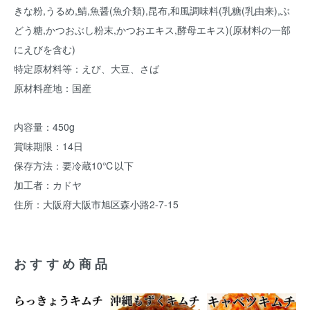
きな粉,うるめ,鯖,魚醤(魚介類),昆布,和風調味料(乳糖(乳由来),ぶ
どう糖,かつおぶし粉末,かつおエキス,酵母エキス)(原材料の一部
にえびを含む)
特定原材料等：えび、大豆、さば
原材料産地：国産
内容量：450g
賞味期限：14日
保存方法：要冷蔵10℃以下
加工者：カドヤ
住所：大阪府大阪市旭区森小路2-7-15
おすすめ商品