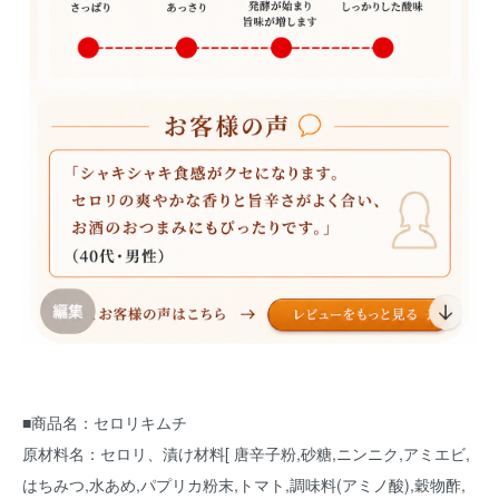
■商品名：セロリキムチ
原材料名：セロリ、漬け材料[ 唐辛子粉,砂糖,ニンニク,アミエビ,
はちみつ,水あめ,パプリカ粉末,トマト,調味料(アミノ酸),穀物酢,