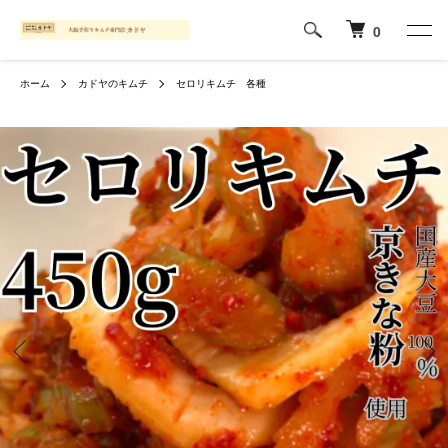
0
ホーム
カドヤのキムチ
セロリキムチ 各種