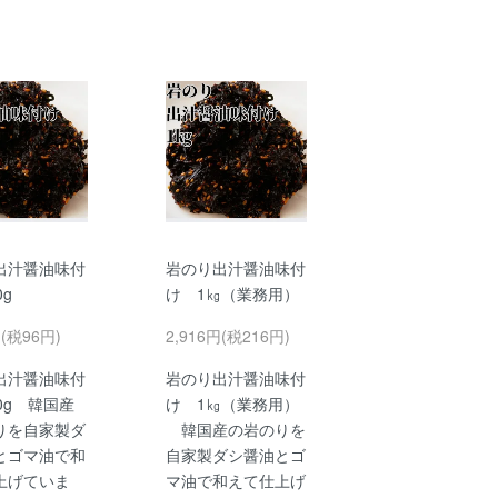
出汁醤油味付
岩のり出汁醤油味付
0g
け 1㎏（業務用）
円(税96円)
2,916円(税216円)
出汁醤油味付
岩のり出汁醤油味付
0g 韓国産
け 1㎏（業務用）
りを自家製ダ
韓国産の岩のりを
とゴマ油で和
自家製ダシ醤油とゴ
上げていま
マ油で和えて仕上げ