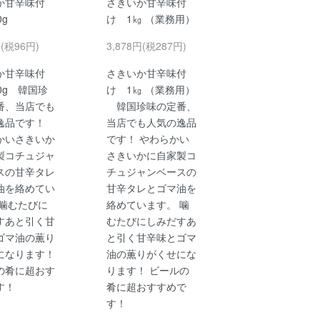
か甘辛味付
さきいか甘辛味付
80g
け 1㎏ （業務用）
円(税96円)
3,878円(税287円)
か甘辛味付
さきいか甘辛味付
0g 韓国珍
け 1㎏ （業務用）
番、当店でも
韓国珍味の定番、
逸品です！
当店でも人気の逸品
かいさきいか
です！ やわらかい
製コチュジャ
さきいかに自家製コ
スの甘辛タレ
チュジャンベースの
油を絡めてい
甘辛タレとゴマ油を
 噛むたびに
絡めています。 噛
すあと引く甘
むたびにしみだすあ
ゴマ油の薫り
と引く甘辛味とゴマ
になります！
油の薫りがくせにな
の肴に超おす
ります！ ビールの
す！
肴に超おすすめで
す！