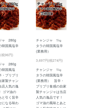
ャ 280g
チャンジャ 1㎏
韓国風塩辛
タラの韓国風塩辛
(業務用）
円(税96円)
3,697円(税274円)
ャ 280g
韓国風塩
チャンジャ 1㎏
辛・プリプリ
タラの韓国風塩辛
自家製チャン
(業務用） 旨辛・
当店人気の逸
プリプリ食感の自家
！ ゴマ油の
製チャンジャは当店
あと引く旨辛
人気の逸品です！
セになる味わ
ゴマ油の風味とあと