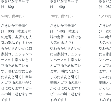
さきいか甘辛味付
さきいか甘辛味付
さきい
け 80g
け 140g
け 2
540円(税40円)
702円(税52円)
1,296
さきいか甘辛味付
さきいか甘辛味付
さきい
け 80g 韓国珍味
け 140g 韓国珍
け 28
の定番、当店でも人
味の定番、当店でも
味の定
気の逸品です！やわ
人気の逸品です！
人気の
らかいさきいかに自
やわらかいさきいか
やわら
家製コチュジャンベ
に自家製コチュジャ
に自家
ースの甘辛タレとゴ
ンベースの甘辛タレ
ンベー
マ油を絡めていま
とゴマ油を絡めてい
とゴマ
す。噛むたびにしみ
ます。 噛むたびに
ます。
だすあと引く甘辛味
しみだすあと引く甘
しみだ
とゴマ油の薫りがく
辛味とゴマ油の薫り
辛味と
せになります！ビー
がくせになります！
がくせ
ルの肴に超おすすめ
ビールの肴に超おす
ビール
です！
すめです！
すめで