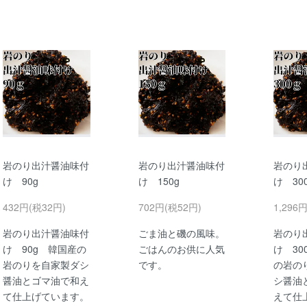
岩のり出汁醤油味付
岩のり出汁醤油味付
岩のり
け 90g
け 150g
け 30
432円(税32円)
702円(税52円)
1,296
岩のり出汁醤油味付
ごま油と磯の風味。
岩のり
け 90g 韓国産の
ごはんのお供に人気
け 30
岩のりを自家製ダシ
です。
の岩の
醤油とゴマ油で和え
シ醤油
て仕上げています。
えて仕