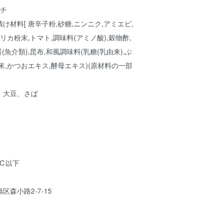
ムチ
材料[ 唐辛子粉,砂糖,ニンニク,アミエビ,
リカ粉末,トマト,調味料(アミノ酸),穀物酢,
(魚介類),昆布,和風調味料(乳糖(乳由来),ぶ
末,かつおエキス,酵母エキス)(原材料の一部
、大豆、さば
℃以下
森小路2-7-15