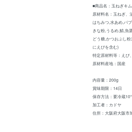
■商品名：玉ねぎキ
原材料名：玉ねぎ、漬け
はちみつ,水あめ,パプ
きな粉,うるめ,鯖,魚醤
どう糖,かつおぶし粉
にえびを含む)
特定原材料等：えび
原材料産地：国産
内容量：200g
賞味期限：14日
保存方法：要冷蔵10
加工者：カドヤ
住所：大阪府大阪市旭区