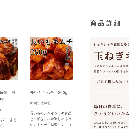
商品詳細
旨辛 白
長いもキムチ 260g
00g
810円(税60円)
)
長いものシャキシャキ食感
と自然な甘みが楽しめる長
はんによく
いもキムチ。特製ヤンニョ
す。