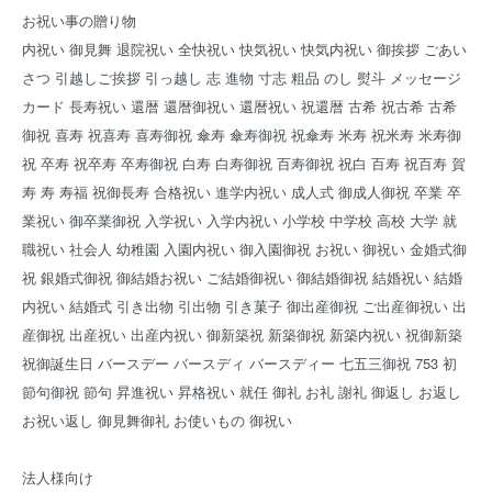
お祝い事の贈り物
内祝い 御見舞 退院祝い 全快祝い 快気祝い 快気内祝い 御挨拶 ごあい
さつ 引越しご挨拶 引っ越し 志 進物 寸志 粗品 のし 熨斗 メッセージ
カード 長寿祝い 還暦 還暦御祝い 還暦祝い 祝還暦 古希 祝古希 古希
御祝 喜寿 祝喜寿 喜寿御祝 傘寿 傘寿御祝 祝傘寿 米寿 祝米寿 米寿御
祝 卒寿 祝卒寿 卒寿御祝 白寿 白寿御祝 百寿御祝 祝白 百寿 祝百寿 賀
寿 寿 寿福 祝御長寿 合格祝い 進学内祝い 成人式 御成人御祝 卒業 卒
業祝い 御卒業御祝 入学祝い 入学内祝い 小学校 中学校 高校 大学 就
職祝い 社会人 幼稚園 入園内祝い 御入園御祝 お祝い 御祝い 金婚式御
祝 銀婚式御祝 御結婚お祝い ご結婚御祝い 御結婚御祝 結婚祝い 結婚
内祝い 結婚式 引き出物 引出物 引き菓子 御出産御祝 ご出産御祝い 出
産御祝 出産祝い 出産内祝い 御新築祝 新築御祝 新築内祝い 祝御新築
祝御誕生日 バースデー バースディ バースディー 七五三御祝 753 初
節句御祝 節句 昇進祝い 昇格祝い 就任 御礼 お礼 謝礼 御返し お返し
お祝い返し 御見舞御礼 お使いもの 御祝い
法人様向け