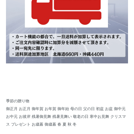
季節の贈り物
御正月 お正月 御年賀 お年賀 御年始 母の日 父の日 初盆 お盆 御中元
お中元 お彼岸 残暑御見舞 残暑見舞い 敬老の日 寒中お見舞 クリスマ
ス プレゼント お歳暮 御歳暮 春 夏 秋 冬