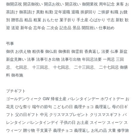
御開店祝 開店御祝い 開店お祝い 開店祝い 御開業祝 周年記念 来客 お
茶請け 御茶請け 異動 転勤 定年退職 退職 挨拶回り ご挨拶 転職 お餞
別 贈答品 粗品 粗菓 おもたせ 菓子折り 手土産 心ばかり 寸志 新歓 歓
迎 送迎 新年会 忘年会 二次会 記念品 景品 開院祝い 仕事始め
弔事
御供 お供え物 粗供養 御仏前 御佛前 御霊前 香典返し 法要 仏事 新盆
新盆見舞い 法事 法事引き出物 法事引出物 年回忌法要 一周忌 三回
忌、 七回忌、 十三回忌、 十七回忌、 二十三回忌、 二十七回忌 御膳
料 御布施
プチギフト
ゴールデンウィーク GW 帰省土産 バレンタインデー ホワイトデー お
花見 ひな祭り 端午の節句 こどもの日 義理チョコ 義理返し 母の日ギ
フト 父の日ギフト 中元 クリスマスプレゼント クリスマスギフト バ
レンタイン バレンタインデイ 子供の日 お土産 スイーツ スィーツ ス
ウィーツ 贈り物 干支菓子 義理チョコ 義理返し お礼の品 大量 修学旅