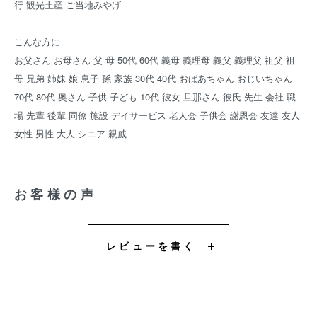
行 観光土産 ご当地みやげ
こんな方に
お父さん お母さん 父 母 50代 60代 義母 義理母 義父 義理父 祖父 祖
母 兄弟 姉妹 娘 息子 孫 家族 30代 40代 おばあちゃん おじいちゃん
70代 80代 奥さん 子供 子ども 10代 彼女 旦那さん 彼氏 先生 会社 職
場 先輩 後輩 同僚 施設 デイサービス 老人会 子供会 謝恩会 友達 友人
女性 男性 大人 シニア 親戚
お客様の声
レビューを書く