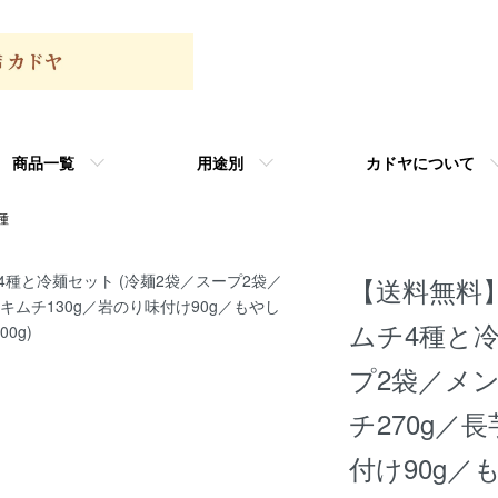
商品一覧
用途別
カドヤについて
種
【送料無料】
ムチ4種と冷
プ2袋／メン
チ270g／
付け90g／も