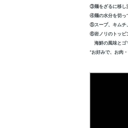
③麺をざるに移し
④麺の水分を切っ
⑤スープ、キムチ
⑥岩ノリのトッピ
海鮮の風味とゴマ
*お好みで、お肉