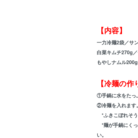
【内容】
一力冷麺2袋／サン
白菜キムチ270g
もやしナムル200g
【冷麺の作
①手鍋に水をたっ
②冷麺を入れます
*ふきこぼれそう
*麺が手鍋にくっ
い。