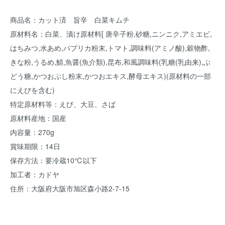
商品名：カット済 旨辛 白菜キムチ
原材料名：白菜、漬け原材料[ 唐辛子粉,砂糖,ニンニク,アミエビ,
はちみつ,水あめ,パプリカ粉末,トマト,調味料(アミノ酸),穀物酢,
きな粉,うるめ,鯖,魚醤(魚介類),昆布,和風調味料(乳糖(乳由来),ぶ
どう糖,かつおぶし粉末,かつおエキス,酵母エキス)(原材料の一部
にえびを含む)
特定原材料等：えび、大豆、さば
原材料産地：国産
内容量：270g
賞味期限：14日
保存方法：要冷蔵10℃以下
加工者：カドヤ
住所：大阪府大阪市旭区森小路2-7-15