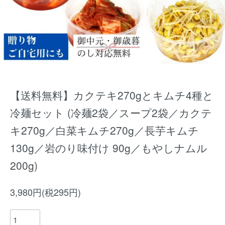
【送料無料】カクテキ270gとキムチ4種と
冷麺セット (冷麺2袋／スープ2袋／カクテ
キ270g／白菜キムチ270g／長芋キムチ
130g／岩のり味付け 90g／もやしナムル
200g)
3,980円(税295円)