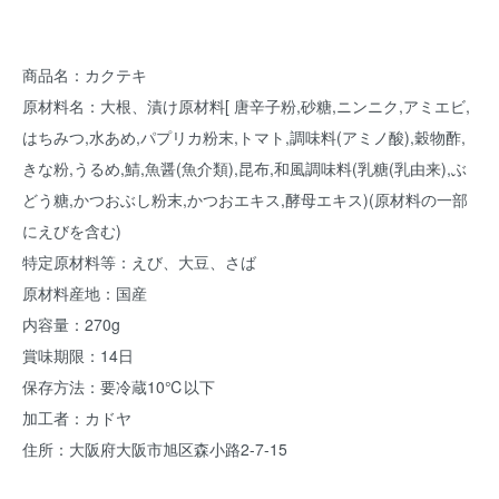
商品名：カクテキ
原材料名：大根、漬け原材料[ 唐辛子粉,砂糖,ニンニク,アミエビ,
はちみつ,水あめ,パプリカ粉末,トマト,調味料(アミノ酸),穀物酢,
きな粉,うるめ,鯖,魚醤(魚介類),昆布,和風調味料(乳糖(乳由来),ぶ
どう糖,かつおぶし粉末,かつおエキス,酵母エキス)(原材料の一部
にえびを含む)
特定原材料等：えび、大豆、さば
原材料産地：国産
内容量：270g
賞味期限：14日
保存方法：要冷蔵10℃以下
加工者：カドヤ
住所：大阪府大阪市旭区森小路2-7-15