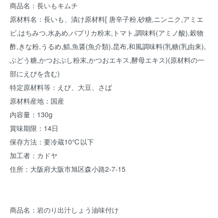
商品名：長いもキムチ
原材料名：長いも、漬け原材料[ 唐辛子粉,砂糖,ニンニク,アミエ
ビ,はちみつ,水あめ,パプリカ粉末,トマト,調味料(アミノ酸),穀物
酢,きな粉,うるめ,鯖,魚醤(魚介類),昆布,和風調味料(乳糖(乳由来),
ぶどう糖,かつおぶし粉末,かつおエキス,酵母エキス)(原材料の一
部にえびを含む)
特定原材料等：えび、大豆、さば
原材料産地：国産
内容量：130g
賞味期限：14日
保存方法：要冷蔵10℃以下
加工者：カドヤ
住所：大阪府大阪市旭区森小路2-7-15
商品名：岩のり出汁しょう油味付け