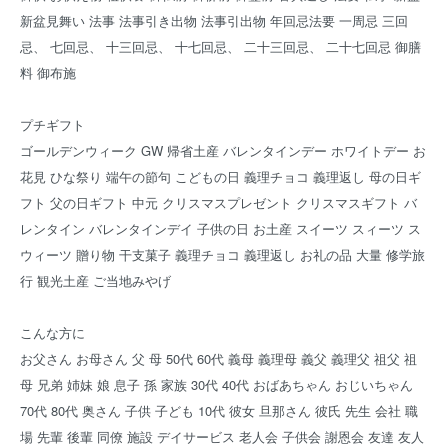
新盆見舞い 法事 法事引き出物 法事引出物 年回忌法要 一周忌 三回
忌、 七回忌、 十三回忌、 十七回忌、 二十三回忌、 二十七回忌 御膳
料 御布施
プチギフト
ゴールデンウィーク GW 帰省土産 バレンタインデー ホワイトデー お
花見 ひな祭り 端午の節句 こどもの日 義理チョコ 義理返し 母の日ギ
フト 父の日ギフト 中元 クリスマスプレゼント クリスマスギフト バ
レンタイン バレンタインデイ 子供の日 お土産 スイーツ スィーツ ス
ウィーツ 贈り物 干支菓子 義理チョコ 義理返し お礼の品 大量 修学旅
行 観光土産 ご当地みやげ
こんな方に
お父さん お母さん 父 母 50代 60代 義母 義理母 義父 義理父 祖父 祖
母 兄弟 姉妹 娘 息子 孫 家族 30代 40代 おばあちゃん おじいちゃん
70代 80代 奥さん 子供 子ども 10代 彼女 旦那さん 彼氏 先生 会社 職
場 先輩 後輩 同僚 施設 デイサービス 老人会 子供会 謝恩会 友達 友人