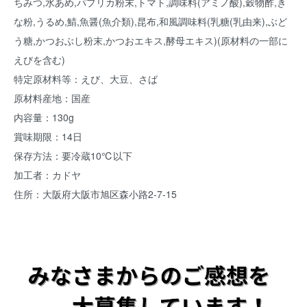
ちみつ,水あめ,パプリカ粉末,トマト,調味料(アミノ酸),穀物酢,き
な粉,うるめ,鯖,魚醤(魚介類),昆布,和風調味料(乳糖(乳由来),ぶど
う糖,かつおぶし粉末,かつおエキス,酵母エキス)(原材料の一部に
えびを含む)
特定原材料等：えび、大豆、さば
原材料産地：国産
内容量：130g
賞味期限：14日
保存方法：要冷蔵10℃以下
加工者：カドヤ
住所：大阪府大阪市旭区森小路2-7-15