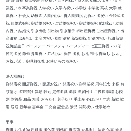
寿 寿 寿福 祝御長寿 合格祝い 進学内祝い 成人式 御成人御祝 卒業 卒
業祝い 御卒業御祝 入学祝い 入学内祝い 小学校 中学校 高校 大学 就
職祝い 社会人 幼稚園 入園内祝い 御入園御祝 お祝い 御祝い 金婚式御
祝 銀婚式御祝 御結婚お祝い ご結婚御祝い 御結婚御祝 結婚祝い 結婚
内祝い 結婚式 引き出物 引出物 引き菓子 御出産御祝 ご出産御祝い 出
産御祝 出産祝い 出産内祝い 御新築祝 新築御祝 新築内祝い 祝御新築
祝御誕生日 バースデー バースディ バースディー 七五三御祝 753 初
節句御祝 節句 昇進祝い 昇格祝い 就任 御礼 お礼 謝礼 御返し お返し
お祝い返し 御見舞御礼 お使いもの 御祝い
法人様向け
御開店祝 開店御祝い 開店お祝い 開店祝い 御開業祝 周年記念 来客 お
茶請け 御茶請け 異動 転勤 定年退職 退職 挨拶回り ご挨拶 転職 お餞
別 贈答品 粗品 粗菓 おもたせ 菓子折り 手土産 心ばかり 寸志 新歓 歓
迎 送迎 新年会 忘年会 二次会 記念品 景品 開院祝い 仕事始め
弔事
御供 お供え物 粗供養 御仏前 御佛前 御霊前 香典返し 法要 仏事 新盆