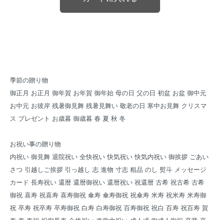
季節の贈り物
御正月 お正月 御年賀 お年賀 御年始 母の日 父の日 初盆 お盆 御中元
お中元 お彼岸 残暑御見舞 残暑見舞い 敬老の日 寒中お見舞 クリスマ
ス プレゼント お歳暮 御歳暮 春 夏 秋 冬
お祝い事の贈り物
内祝い 御見舞 退院祝い 全快祝い 快気祝い 快気内祝い 御挨拶 ごあい
さつ 引越しご挨拶 引っ越し 志 進物 寸志 粗品 のし 熨斗 メッセージ
カード 長寿祝い 還暦 還暦御祝い 還暦祝い 祝還暦 古希 祝古希 古希
御祝 喜寿 祝喜寿 喜寿御祝 傘寿 傘寿御祝 祝傘寿 米寿 祝米寿 米寿御
祝 卒寿 祝卒寿 卒寿御祝 白寿 白寿御祝 百寿御祝 祝白 百寿 祝百寿 賀