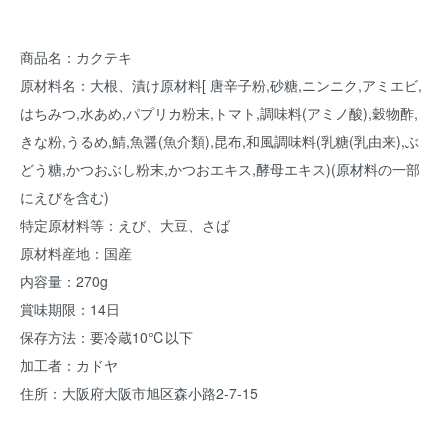
商品名：カクテキ
原材料名：大根、漬け原材料[ 唐辛子粉,砂糖,ニンニク,アミエビ,
はちみつ,水あめ,パプリカ粉末,トマト,調味料(アミノ酸),穀物酢,
きな粉,うるめ,鯖,魚醤(魚介類),昆布,和風調味料(乳糖(乳由来),ぶ
どう糖,かつおぶし粉末,かつおエキス,酵母エキス)(原材料の一部
にえびを含む)
特定原材料等：えび、大豆、さば
原材料産地：国産
内容量：270g
賞味期限：14日
保存方法：要冷蔵10℃以下
加工者：カドヤ
住所：大阪府大阪市旭区森小路2-7-15