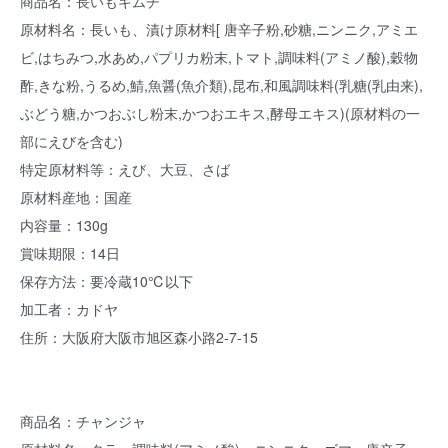
商品名：長いもキムチ
原材料名：長いも、漬け原材料[ 唐辛子粉,砂糖,ニンニク,アミエ
ビ,はちみつ,水あめ,パプリカ粉末,トマト,調味料(アミノ酸),穀物
酢,きな粉,うるめ,鯖,魚醤(魚介類),昆布,和風調味料(乳糖(乳由来),
ぶどう糖,かつおぶし粉末,かつおエキス,酵母エキス)(原材料の一
部にえびを含む)
特定原材料等：えび、大豆、さば
原材料産地：国産
内容量：130g
賞味期限：14日
保存方法：要冷蔵10℃以下
加工者：カドヤ
住所：大阪府大阪市旭区森小路2-7-15
商品名：チャンジャ