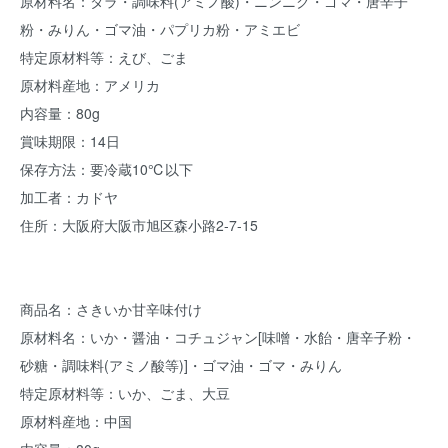
原材料名：タラ・調味料(アミノ酸)・ニンニク・ゴマ・唐辛子
粉・みりん・ゴマ油・パプリカ粉・アミエビ
特定原材料等：えび、ごま
原材料産地：アメリカ
内容量：80g
賞味期限：14日
保存方法：要冷蔵10℃以下
加工者：カドヤ
住所：大阪府大阪市旭区森小路2-7-15
商品名：さきいか甘辛味付け
原材料名：いか・醤油・コチュジャン[味噌・水飴・唐辛子粉・
砂糖・調味料(アミノ酸等)]・ゴマ油・ゴマ・みりん
特定原材料等：いか、ごま、大豆
原材料産地：中国