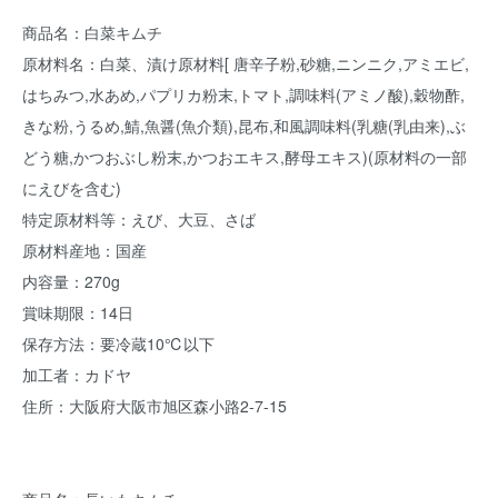
商品名：白菜キムチ
原材料名：白菜、漬け原材料[ 唐辛子粉,砂糖,ニンニク,アミエビ,
はちみつ,水あめ,パプリカ粉末,トマト,調味料(アミノ酸),穀物酢,
きな粉,うるめ,鯖,魚醤(魚介類),昆布,和風調味料(乳糖(乳由来),ぶ
どう糖,かつおぶし粉末,かつおエキス,酵母エキス)(原材料の一部
にえびを含む)
特定原材料等：えび、大豆、さば
原材料産地：国産
内容量：270g
賞味期限：14日
保存方法：要冷蔵10℃以下
加工者：カドヤ
住所：大阪府大阪市旭区森小路2-7-15