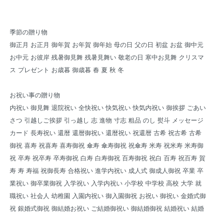
季節の贈り物
御正月 お正月 御年賀 お年賀 御年始 母の日 父の日 初盆 お盆 御中元
お中元 お彼岸 残暑御見舞 残暑見舞い 敬老の日 寒中お見舞 クリスマ
ス プレゼント お歳暮 御歳暮 春 夏 秋 冬
お祝い事の贈り物
内祝い 御見舞 退院祝い 全快祝い 快気祝い 快気内祝い 御挨拶 ごあい
さつ 引越しご挨拶 引っ越し 志 進物 寸志 粗品 のし 熨斗 メッセージ
カード 長寿祝い 還暦 還暦御祝い 還暦祝い 祝還暦 古希 祝古希 古希
御祝 喜寿 祝喜寿 喜寿御祝 傘寿 傘寿御祝 祝傘寿 米寿 祝米寿 米寿御
祝 卒寿 祝卒寿 卒寿御祝 白寿 白寿御祝 百寿御祝 祝白 百寿 祝百寿 賀
寿 寿 寿福 祝御長寿 合格祝い 進学内祝い 成人式 御成人御祝 卒業 卒
業祝い 御卒業御祝 入学祝い 入学内祝い 小学校 中学校 高校 大学 就
職祝い 社会人 幼稚園 入園内祝い 御入園御祝 お祝い 御祝い 金婚式御
祝 銀婚式御祝 御結婚お祝い ご結婚御祝い 御結婚御祝 結婚祝い 結婚