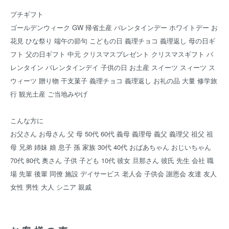
プチギフト
ゴールデンウィーク GW 帰省土産 バレンタインデー ホワイトデー お
花見 ひな祭り 端午の節句 こどもの日 義理チョコ 義理返し 母の日ギ
フト 父の日ギフト 中元 クリスマスプレゼント クリスマスギフト バ
レンタイン バレンタインデイ 子供の日 お土産 スイーツ スィーツ ス
ウィーツ 贈り物 干支菓子 義理チョコ 義理返し お礼の品 大量 修学旅
行 観光土産 ご当地みやげ
こんな方に
お父さん お母さん 父 母 50代 60代 義母 義理母 義父 義理父 祖父 祖
母 兄弟 姉妹 娘 息子 孫 家族 30代 40代 おばあちゃん おじいちゃん
70代 80代 奥さん 子供 子ども 10代 彼女 旦那さん 彼氏 先生 会社 職
場 先輩 後輩 同僚 施設 デイサービス 老人会 子供会 謝恩会 友達 友人
女性 男性 大人 シニア 親戚