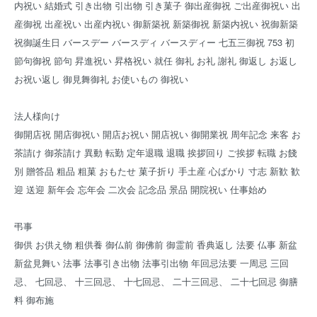
内祝い 結婚式 引き出物 引出物 引き菓子 御出産御祝 ご出産御祝い 出
産御祝 出産祝い 出産内祝い 御新築祝 新築御祝 新築内祝い 祝御新築
祝御誕生日 バースデー バースディ バースディー 七五三御祝 753 初
節句御祝 節句 昇進祝い 昇格祝い 就任 御礼 お礼 謝礼 御返し お返し
お祝い返し 御見舞御礼 お使いもの 御祝い
法人様向け
御開店祝 開店御祝い 開店お祝い 開店祝い 御開業祝 周年記念 来客 お
茶請け 御茶請け 異動 転勤 定年退職 退職 挨拶回り ご挨拶 転職 お餞
別 贈答品 粗品 粗菓 おもたせ 菓子折り 手土産 心ばかり 寸志 新歓 歓
迎 送迎 新年会 忘年会 二次会 記念品 景品 開院祝い 仕事始め
弔事
御供 お供え物 粗供養 御仏前 御佛前 御霊前 香典返し 法要 仏事 新盆
新盆見舞い 法事 法事引き出物 法事引出物 年回忌法要 一周忌 三回
忌、 七回忌、 十三回忌、 十七回忌、 二十三回忌、 二十七回忌 御膳
料 御布施