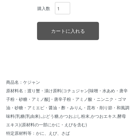
購入数
商品名：ケジャン
原材料名：渡り蟹・漬け原料(コチュジャン[味噌・水あめ・唐辛
子粉・砂糖・アミノ酸]・唐辛子粉・アミノ酸・ニンニク・ゴマ
油・砂糖・アミエビ・醤油・酢・みりん・昆布・削り節・和風調
味料(乳糖(乳由来),ぶどう糖,かつおぶし粉末,かつおエキス,酵母
エキス)(原材料の一部にかに・えびを含む)
特定原材料等：かに、えび、さば