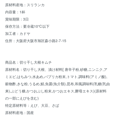
原材料産地：スリランカ
内容量：1杯
賞味期限：3日
保存方法：要冷蔵10℃以下
加工者：カドヤ
住所：大阪府大阪市旭区森小路2-7-15
商品名：切り干し大根キムチ
原材料名：切り干し大根、漬け材料[ 唐辛子粉,砂糖,ニンニク,ア
ミエビ,はちみつ,水あめ,パプリカ粉末,トマト,調味料(アミノ酸),
穀物酢,きな粉,うるめ,鯖,魚醤(魚介類),昆布,和風調味料(乳糖(乳由
来),ぶどう糖,かつおぶし粉末,かつおエキス,酵母エキス)(原材料
の一部にえびを含む)
特定原材料等：えび、大豆、さば
原材料産地：国産