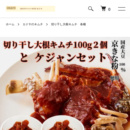
0
ホーム
カドヤのキムチ
切り干し大根キムチ 各種